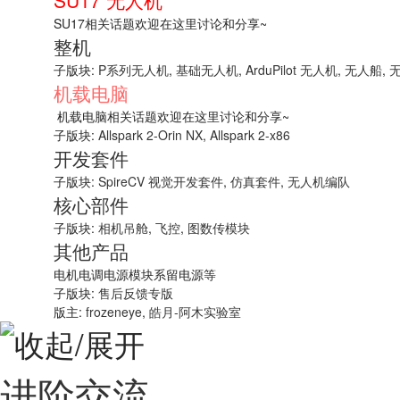
SU17 无人机
SU17相关话题欢迎在这里讨论和分享~
整机
子版块:
P系列无人机
,
基础无人机
,
ArduPilot 无人机
,
无人船
,
机载电脑
机载电脑相关话题欢迎在这里讨论和分享~
子版块:
Allspark 2-Orin NX
,
Allspark 2-x86
开发套件
子版块:
SpireCV 视觉开发套件
,
仿真套件
,
无人机编队
核心部件
子版块:
相机吊舱
,
飞控
,
图数传模块
其他产品
电机电调电源模块系留电源等
子版块:
售后反馈专版
版主:
frozeneye
,
皓月-阿木实验室
进阶交流