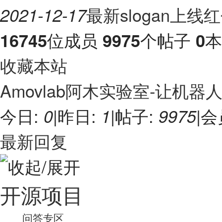
最新slogan上线
2021-12-17
位成员
个帖子
本
16745
9975
0
收藏本站
Amovlab阿木实验室-让机
今日:
|
昨日:
|
帖子:
|
会
0
1
9975
最新回复
开源项目
问答专区