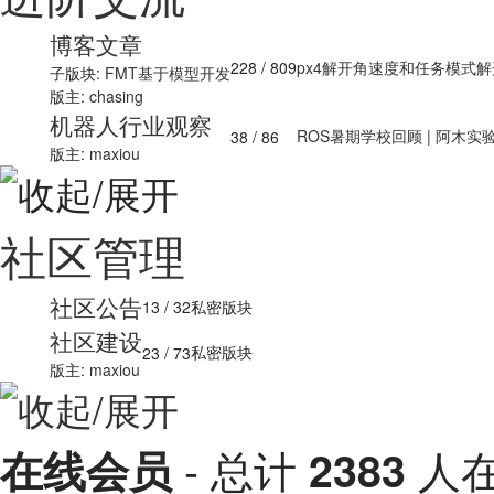
博客文章
228
/ 809
px4解开角速度和任务模式解开速
子版块:
FMT基于模型开发
版主:
chasing
机器人行业观察
ROS暑期学校回顾 | 阿木实验室
38
/ 86
版主:
maxiou
社区管理
社区公告
13
/ 32
私密版块
社区建设
私密版块
23
/ 73
版主:
maxiou
- 总计
人在
在线会员
2383