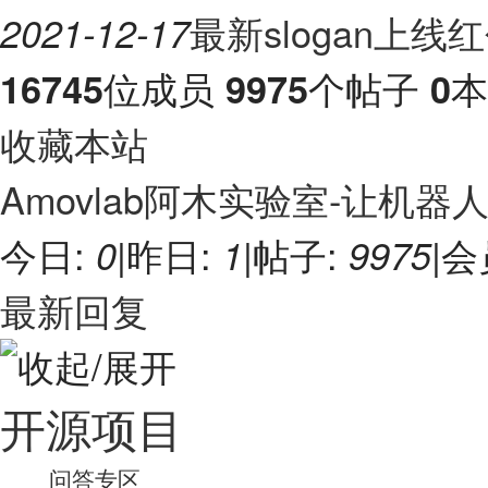
最新slogan上线
2021-12-17
位成员
个帖子
本
16745
9975
0
收藏本站
Amovlab阿木实验室-让机
今日:
|
昨日:
|
帖子:
|
会
0
1
9975
最新回复
开源项目
问答专区