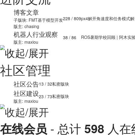
博客文章
228
/ 809
px4解开角速度和任务模式解开速
子版块:
FMT基于模型开发
版主:
chasing
机器人行业观察
ROS暑期学校回顾 | 阿木实验室
38
/ 86
版主:
maxiou
社区管理
社区公告
13
/ 32
私密版块
社区建设
私密版块
23
/ 73
版主:
maxiou
- 总计
人在线
在线会员
598