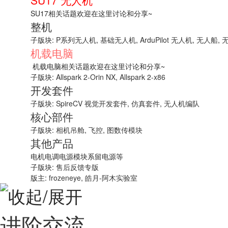
SU17 无人机
SU17相关话题欢迎在这里讨论和分享~
整机
子版块:
P系列无人机
,
基础无人机
,
ArduPilot 无人机
,
无人船
,
机载电脑
机载电脑相关话题欢迎在这里讨论和分享~
子版块:
Allspark 2-Orin NX
,
Allspark 2-x86
开发套件
子版块:
SpireCV 视觉开发套件
,
仿真套件
,
无人机编队
核心部件
子版块:
相机吊舱
,
飞控
,
图数传模块
其他产品
电机电调电源模块系留电源等
子版块:
售后反馈专版
版主:
frozeneye
,
皓月-阿木实验室
进阶交流