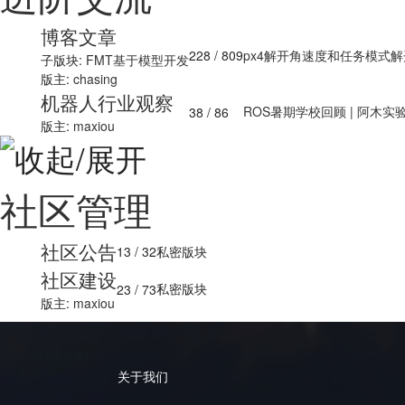
博客文章
228
/ 809
px4解开角速度和任务模式解开速
子版块:
FMT基于模型开发
版主:
chasing
机器人行业观察
ROS暑期学校回顾 | 阿木实验室
38
/ 86
版主:
maxiou
社区管理
社区公告
13
/ 32
私密版块
社区建设
私密版块
23
/ 73
版主:
maxiou
关于我们