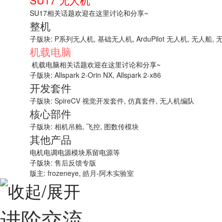
SU17 无人机
SU17相关话题欢迎在这里讨论和分享~
整机
子版块:
P系列无人机
,
基础无人机
,
ArduPilot 无人机
,
无人船
,
机载电脑
机载电脑相关话题欢迎在这里讨论和分享~
子版块:
Allspark 2-Orin NX
,
Allspark 2-x86
开发套件
子版块:
SpireCV 视觉开发套件
,
仿真套件
,
无人机编队
核心部件
子版块:
相机吊舱
,
飞控
,
图数传模块
其他产品
电机电调电源模块系留电源等
子版块:
售后反馈专版
版主:
frozeneye
,
皓月-阿木实验室
进阶交流