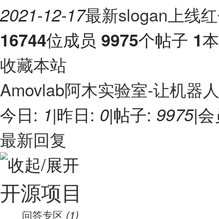
最新slogan上线
2021-12-17
位成员
个帖子
本
16744
9975
1
收藏本站
Amovlab阿木实验室-让机
今日:
|
昨日:
|
帖子:
|
会
1
0
9975
最新回复
开源项目
问答专区
(1)