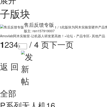
子版块
售后反馈专版
此版块为阿木实验室硬件产品售后 
1
/ 1
版主:
ren157919007
Amovlab阿木实验室-让机器人研发更高效！
»
论坛
›
产品专区
›
其他产品
2
3
4
/ 4 页
下一页
1
返 回
全部
P系列无人机
16