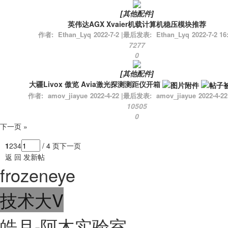
[
其他配件
]
英伟达AGX Xvaier机载计算机稳压模块推荐
作者:
Ethan_Lyq
2022-7-2
|
最后发表:
Ethan_Lyq
2022-7-2 16
7277
0
[
其他配件
]
大疆Livox 傲览 Avia激光探测测距仪开箱
作者:
amov_jiayue
2022-4-22
|
最后发表:
amov_jiayue
2022-4-22
10505
0
下一页 »
1
2
3
4
/ 4 页
下一页
返 回
发新帖
frozeneye
技术大V
皓月-阿木实验室