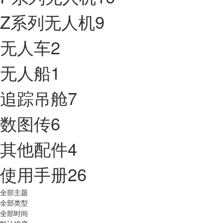
Z系列无人机
9
无人车
2
无人船
1
追踪吊舱
7
数图传
6
其他配件
4
使用手册
26
全部主题
全部类型
全部时间