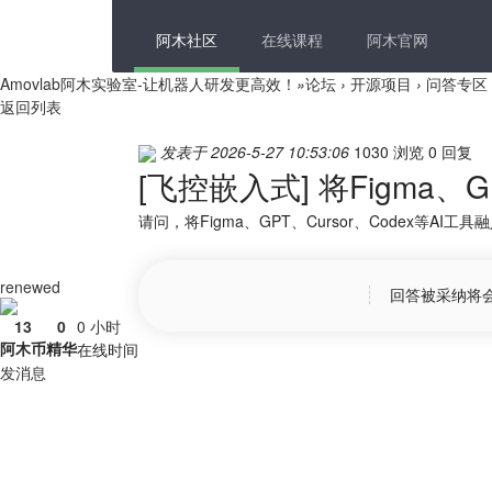
阿木社区
在线课程
阿木官网
Amovlab阿木实验室-让机器人研发更高效！
»
论坛
›
开源项目
›
问答专区
返回列表
发表于 2026-5-27 10:53:06
1030 浏览
0 回复
[飞控嵌入式]
将Figma、
请问，将Figma、GPT、Cursor、Codex等A
renewed
回答被采纳将
13
0
0 小时
阿木币
精华
在线时间
发消息