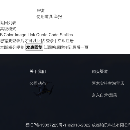
回复
使用道具
举报
返回列表
高级模式
B
Color
Image
Link
Quote
Code
Smilies
您需要登录后才可以回帖
登录
|
立即注册
本版积分规则
发表回复
回帖后跳转到最后一页
关于我们
购买渠道
公司动态
阿木实验室淘宝店
京东自营/慧采
蜀ICP备19037229号-1
©2016-2022 成都铂贝科技有限