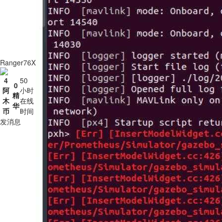
Ranger76X
4
50
0
阿
小时
精
木
在线
华
币
时间
发消息