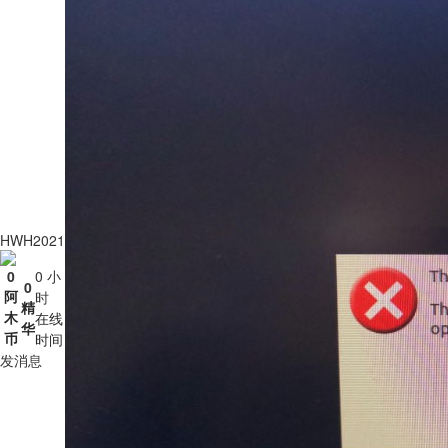
HWH2021
0
0 小
0
阿
时
精
木
在线
华
币
时间
发消息