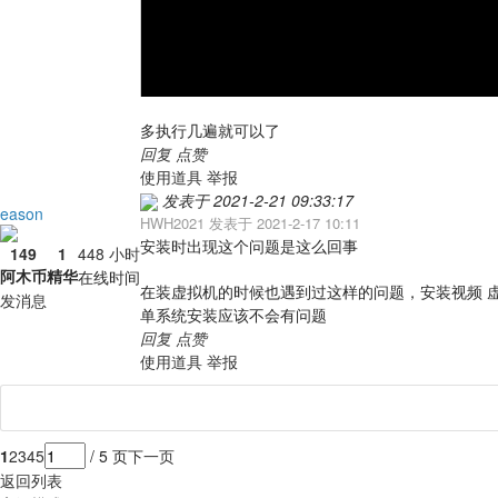
多执行几遍就可以了
回复
点赞
使用道具
举报
发表于 2021-2-21 09:33:17
eason
HWH2021 发表于 2021-2-17 10:11
安装时出现这个问题是这么回事
149
1
448 小时
阿木币
精华
在线时间
在装虚拟机的时候也遇到过这样的问题，安装视频 
发消息
单系统安装应该不会有问题
回复
点赞
使用道具
举报
1
2
3
4
5
/ 5 页
下一页
返回列表