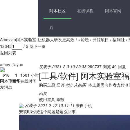
阿木社区
在线课程
阿木官网
Amovlab阿木实验室-让机器人研发更高效！
»
论坛
›
开源项目
›
福利社
›
1
2
3
4
5
/ 5 页
下一页
返回列表
amov_jiayue
发表于 2021-2-3 10:29:33
290737 浏览
40 回复
[工具/软件]
阿木实验室福利
618
1
1581 小时
阿木币
精华
在线时间
购买主题
已有 453 人购买
本主题需向作者支付
3
发消息
回复
使用道具
举报
发表于 2021-2-17 10:11:11
来自手机
安装时出现这个问题是这么回事