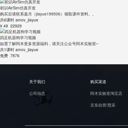
初识AirSim仿真开发
购买后请联系嘉月（jiayue199506）领取课件资料。。
共6课时
amov_jiayue
¥ 49
22929
四足机器狗学习视频
如需了解阿木更多资源福利，请关注公众号阿木实验室~
共1课时
amov_jiayue
免费
7876
关于我们
购买渠道
公司动态
阿木实验室淘宝店
京东自营/慧采