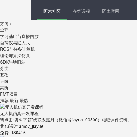
阿木社区
在线课程
阿木官网
方向：
全部
学习基础与直播回放
自驾仪与嵌入式
ROS与任务计算机
理论与算法仿真
SDK与地面站
分类
基础
进阶
高阶
FMT项目
推荐
最新
最热
无人机仿真开发课程
请点击“资料下载”或联系嘉月（微信号jiayue199506）领取课件资料。
共13课时
amov_jiayue
免费
130416