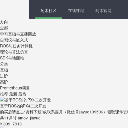
阿木社区
在线课程
阿木官网
方向：
全部
学习基础与直播回放
自驾仪与嵌入式
ROS与任务计算机
理论与算法仿真
SDK与地面站
分类
基础
进阶
高阶
Prometheus项目
推荐
最新
最热
基于ROS2的PX4二次开发
购买后请点击“资料下载”或联系嘉月（微信号jiayue199506）领取课件
共11课时
amov_jiayue
¥ 899
7913