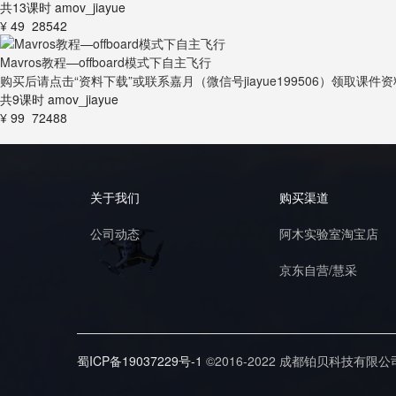
共13课时
amov_jiayue
¥ 49
28542
Mavros教程—offboard模式下自主飞行
购买后请点击“资料下载”或联系嘉月（微信号jiayue199506）领取课件
共9课时
amov_jiayue
¥ 99
72488
关于我们
购买渠道
公司动态
阿木实验室淘宝店
京东自营/慧采
蜀ICP备19037229号-1
©2016-2022 成都铂贝科技有限