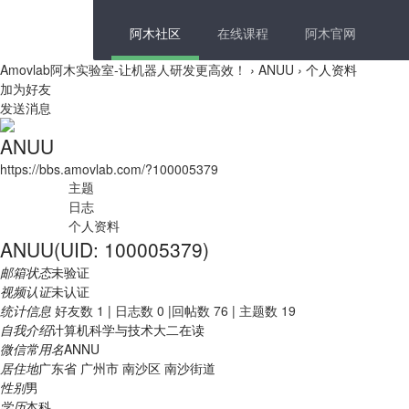
阿木社区
在线课程
阿木官网
Amovlab阿木实验室-让机器人研发更高效！
›
ANUU
›
个人资料
加为好友
发送消息
ANUU
https://bbs.amovlab.com/?100005379
主题
日志
个人资料
ANUU
(UID: 100005379)
邮箱状态
未验证
视频认证
未认证
统计信息
好友数 1
|
日志数 0
|
回帖数 76
|
主题数 19
自我介绍
计算机科学与技术大二在读
微信常用名
ANNU
居住地
广东省 广州市 南沙区 南沙街道
性别
男
学历
本科