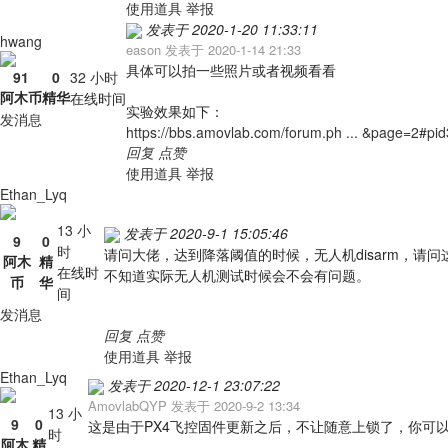
使用道具
举报
发表于 2020-1-20 11:33:11
hwang
eason 发表于 2020-1-14 21:33
具体可以拍一些照片或者视频看看
91
0
32 小时
阿木币
精华
在线时间
实验效果如下：
发消息
https://bbs.amovlab.com/forum.ph ... &page=2#pi
回复
点赞
使用道具
举报
Ethan_Lyq
13 小
发表于 2020-9-1 15:05:46
9
0
时
请问大佬，达到降落阈值的时候，无人机disarm，请问这个过
阿木
精
在线时
不知道实际无人机测试时候会不会有问题。
币
华
间
发消息
回复
点赞
使用道具
举报
Ethan_Lyq
发表于 2020-12-1 23:07:22
AmovlabQYP 发表于 2020-9-2 13:34
13 小
9
0
这是由于PX4飞控固件更新之后，不让随意上锁了，你可以修
时
阿木
精