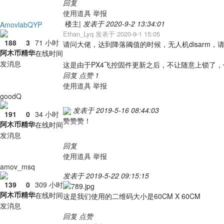
回复
使用道具
举报
楼主
|
发表于 2020-9-2 13:34:01
AmovlabQYP
Ethan_Lyq 发表于 2020-9-1 15:05
188
3
71 小时
请问大佬，达到降落阈值的时候，无人机disarm，
阿木币
精华
在线时间
发消息
这是由于PX4飞控固件更新之后，不让随意上锁了
回复
点赞
1
使用道具
举报
goodQ
发表于 2019-5-16 08:44:03
191
0
34 小时
赞赞赞！
阿木币
精华
在线时间
发消息
回复
使用道具
举报
amov_msq
发表于 2019-5-22 09:15:15
139
0
309 小时
阿木币
精华
在线时间
这是我们使用的二维码大小是60CM X 60CM
发消息
回复
点赞