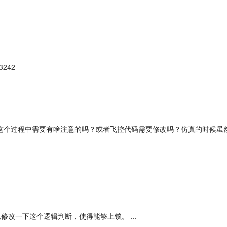
d3242
程中需要有啥注意的吗？或者飞控代码需要修改吗？仿真的时候虽然无人机能够disar
改一下这个逻辑判断，使得能够上锁。 ...