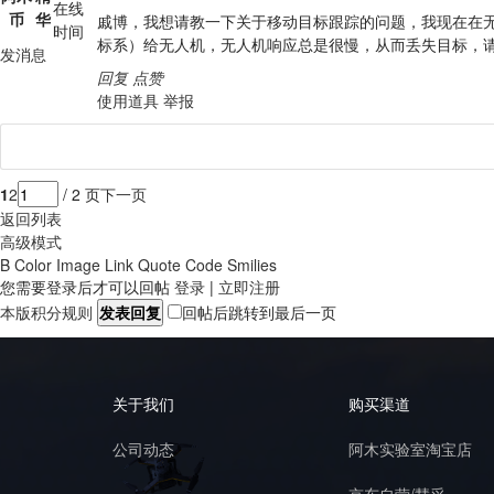
在线
币
华
戚博，我想请教一下关于移动目标跟踪的问题，我现在在无
时间
标系）给无人机，无人机响应总是很慢，从而丢失目标，
发消息
回复
点赞
使用道具
举报
1
2
/ 2 页
下一页
返回列表
高级模式
B
Color
Image
Link
Quote
Code
Smilies
您需要登录后才可以回帖
登录
|
立即注册
本版积分规则
发表回复
回帖后跳转到最后一页
关于我们
购买渠道
公司动态
阿木实验室淘宝店