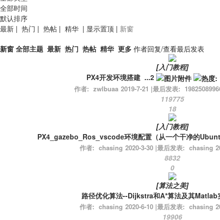
全部时间
默认排序
最新
|
热门
|
热帖
|
精华
|
显示置顶
|
新窗
新窗
全部主题
最新
热门
热帖
精华
更多
作者
回复/查看
最后发表
[
入门教程
]
PX4开发环境搭建
...
2
作者:
zwlbuaa
2019-7-21
|
最后发表:
1982508996
119775
18
[
入门教程
]
PX4_gazebo_Ros_vscode环境配置（从一个干净的Ubunt
作者:
chasing
2020-3-30
|
最后发表:
chasing
2
8832
0
[
算法之美
]
路径优化算法--Dijkstra和A*算法及其Matla
作者:
chasing
2020-6-10
|
最后发表:
chasing
2
19906