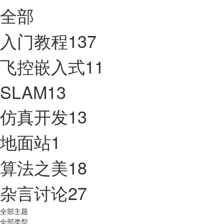
全部
入门教程
137
飞控嵌入式
11
SLAM
13
仿真开发
13
地面站
1
算法之美
18
杂言讨论
27
全部主题
全部类型