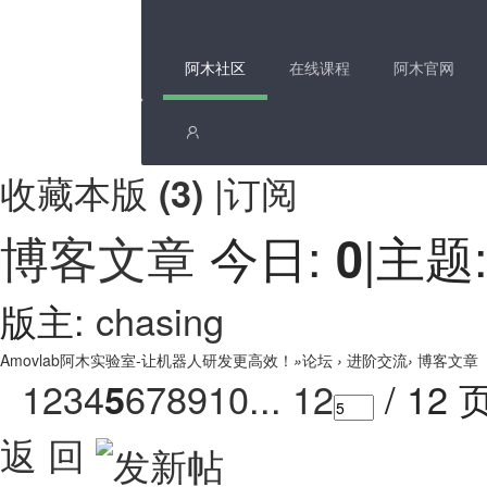
阿木社区
在线课程
阿木官网
收藏本版
|
订阅
(
3
)
博客文章
今日:
|
主题
0
版主:
chasing
Amovlab阿木实验室-让机器人研发更高效！
»
论坛
›
进阶交流
›
博客文章
1
2
3
4
6
7
8
9
10
... 12
/ 12 
5
返 回