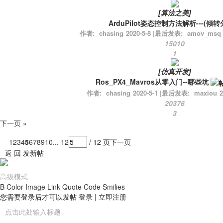
[
算法之美
]
ArduPilot姿态控制方法解析---(倾
作者:
chasing
2020-5-8
|
最后发表:
amov_msq
15010
1
[
仿真开发
]
Ros_PX4_Mavros从零入门--哪些坑
作者:
chasing
2020-5-1
|
最后发表:
maxiou
2
20376
3
下一页 »
1
2
3
4
5
6
7
8
9
10
... 12
/ 12 页
下一页
返 回
发新帖
高级模式
B
Color
Image
Link
Quote
Code
Smilies
您需要登录后才可以发帖
登录
|
立即注册