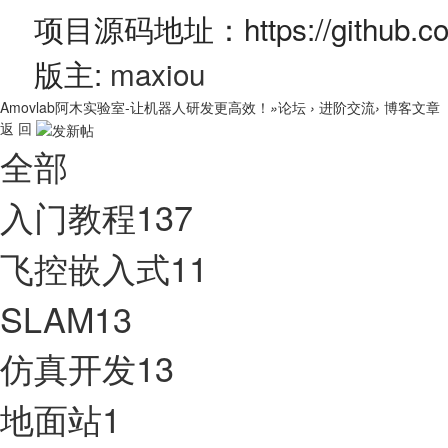
项目源码地址：https://github.com
版主:
maxiou
Amovlab阿木实验室-让机器人研发更高效！
»
论坛
›
进阶交流
›
博客文章
返 回
全部
入门教程
137
飞控嵌入式
11
SLAM
13
仿真开发
13
地面站
1