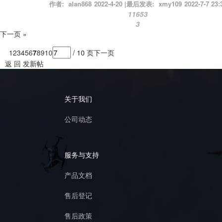
作者:
alan868
2022-4-20
|
最后发表:
xmy109
2022-7-7 23:
11653
3
下一页 »
1
2
3
4
5
6
7
8
9
10
/ 10 页
下一页
返 回
发新帖
关于我们
公司动态
服务与支持
产品文档
售后登记
售后政策