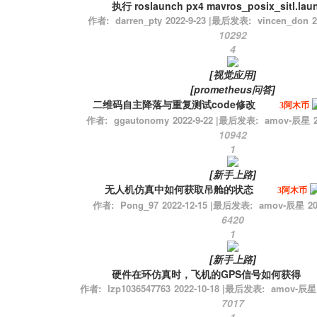
执行 roslaunch px4 mavros_posix_sitl.la
作者:
darren_pty
2022-9-23
|
最后发表:
vincen_don
2
10292
4
[
视觉应用
]
[
prometheus问答
]
二维码自主降落与重复测试code修改
3阿木币
作者:
ggautonomy
2022-9-22
|
最后发表:
amov-辰星
10942
1
[
新手上路
]
无人机仿真中如何获取吊舱的状态
3阿木币
作者:
Pong_97
2022-12-15
|
最后发表:
amov-辰星
20
6420
1
[
新手上路
]
硬件在环仿真时，飞机的GPS信号如何获得
作者:
lzp1036547763
2022-10-18
|
最后发表:
amov-辰星
7017