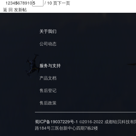
1
2
3
4
5
6
7
8
9
10
/ 10 页
下一页
返 回
发新帖
关于我们
公司动态
服务与支持
产品文档
售后登记
售后政策
蜀ICP备19037229号-1
©2016-2022 成都铂贝科技
路184号三医创新中心四期7栋2楼