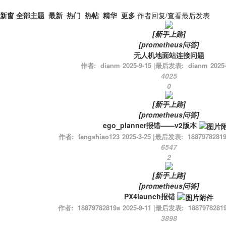
新窗
全部主题
最新
热门
热帖
精华
更多
作者
回复/查看
最后发表
[
新手上路
]
[
prometheus问答
]
无人机地面站连接问题
作者:
dianm
2025-9-15
|
最后发表:
dianm
2025-
4025
0
[
新手上路
]
[
prometheus问答
]
ego_planner报错——v2版本
作者:
fangshiao123
2025-3-25
|
最后发表:
1887978281
6547
2
[
新手上路
]
[
prometheus问答
]
PX4launch报错
作者:
18879782819a
2025-9-11
|
最后发表:
1887978281
3898