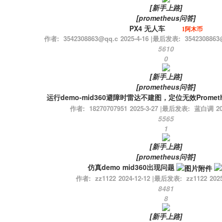
[
新手上路
]
[
prometheus问答
]
PX4 无人车
1阿木币
作者:
3542308863@qq.c
2025-4-16
|
最后发表:
3542308863
5610
0
[
新手上路
]
[
prometheus问答
]
运行demo-mid360避障时雷达不建图，定位无效Promethe
作者:
18270707951
2025-3-27
|
最后发表:
蓝白调
20
5565
1
[
新手上路
]
[
prometheus问答
]
仿真demo mid360出现问题
作者:
zz1122
2024-12-12
|
最后发表:
zz1122
2025
8481
8
[
新手上路
]