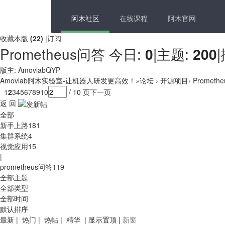
阿木社区
在线课程
阿木官网
收藏本版
(
22
)
|
订阅
Prometheus问答
今日:
0
|
主题:
200
|
版主:
AmovlabQYP
Amovlab阿木实验室-让机器人研发更高效！
»
论坛
›
开源项目
›
Prometh
1
2
3
4
5
6
7
8
9
10
/ 10 页
下一页
返 回
全部
新手上路
181
集群系统
4
视觉应用
15
|
prometheus问答
119
全部主题
全部类型
全部时间
默认排序
最新
|
热门
|
热帖
|
精华
|
显示置顶
|
新窗