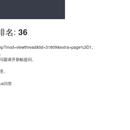
排名:
36
mod=viewthread&tid=31809&extra=page%3D1。
。
术问题请开新帖提问。
处理。
eus问答