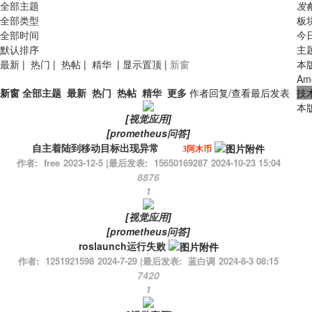
全部主题
发
全部类型
板
全部时间
今
默认排序
主
最新
|
热门
|
热帖
|
精华
|
显示置顶
|
新窗
本
Am
新窗
全部主题
最新
热门
热帖
精华
更多
作者
回复/查看
最后发表
技
本
[
视觉应用
]
[
prometheus问答
]
自主着陆到移动目标出现异常
3阿木币
作者:
free
2023-12-5
|
最后发表:
15650169287
2024-10-23 15:04
8876
1
[
视觉应用
]
[
prometheus问答
]
roslaunch运行失败
作者:
1251921598
2024-7-29
|
最后发表:
蓝白调
2024-8-3 08:15
7420
1