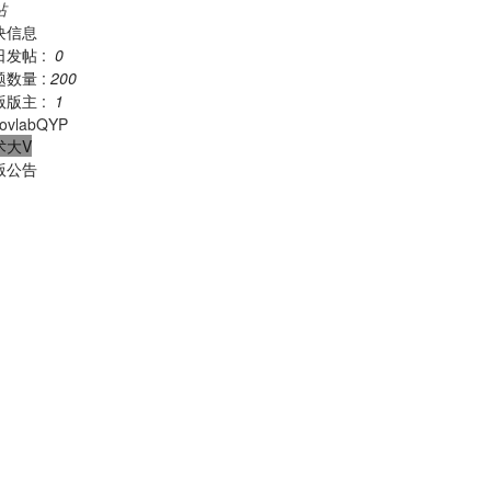
帖
块信息
日发帖 :
0
题数量 :
200
版版主 :
1
ovlabQYP
术大V
版公告