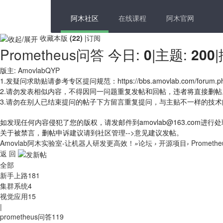
阿木社区
在线课程
阿木官网
收藏本版
(
22
)
|
订阅
Prometheus问答
今日:
0
|
主题:
200
|
版主:
AmovlabQYP
1.发疑问求助贴请参考专区提问规范：https://bbs.amovlab.com/forum.php?
2.请勿发表相似内容，不得因同一问题重复发帖和回帖，违者将直接删帖
3.请勿在别人已结束提问的帖子下方留言重复提问，与主贴不一样的技
如发现任何内容侵犯了您的版权，请发邮件到amovlab@163.com进行
关于被禁言，删帖申诉建议请到社区管理-->意见建议发帖。
Amovlab阿木实验室-让机器人研发更高效！
»
论坛
›
开源项目
›
Prometh
返 回
全部
新手上路
181
集群系统
4
视觉应用
15
|
prometheus问答
119