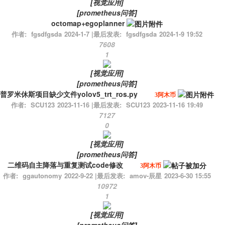
[
视觉应用
]
[
prometheus问答
]
octomap+egoplanner
作者:
fgsdfgsda
2024-1-7
|
最后发表:
fgsdfgsda
2024-1-9 19:52
7608
1
[
视觉应用
]
[
prometheus问答
]
普罗米休斯项目缺少文件yolov5_trt_ros.py
3阿木币
作者:
SCU123
2023-11-16
|
最后发表:
SCU123
2023-11-16 19:49
7127
0
[
视觉应用
]
[
prometheus问答
]
二维码自主降落与重复测试code修改
3阿木币
作者:
ggautonomy
2022-9-22
|
最后发表:
amov-辰星
2023-6-30 15:55
10972
1
[
视觉应用
]
[
prometheus问答
]