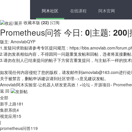
阿木社区
在线课程
阿木官网
收藏本版
(
22
)
|
订阅
Prometheus问答
今日:
0
|
主题:
200
|
版主:
AmovlabQYP
1.发疑问求助贴请参考专区提问规范：https://bbs.amovlab.com/forum.php?
2.请勿发表相似内容，不得因同一问题重复发帖和回帖，违者将直接删帖
3.请勿在别人已结束提问的帖子下方留言重复提问，与主贴不一样的技
如发现任何内容侵犯了您的版权，请发邮件到amovlab@163.com进行
关于被禁言，删帖申诉建议请到社区管理-->意见建议发帖。
Amovlab阿木实验室-让机器人研发更高效！
»
论坛
›
开源项目
›
Prometh
返 回
全部
新手上路
181
集群系统
4
视觉应用
15
|
prometheus问答
119