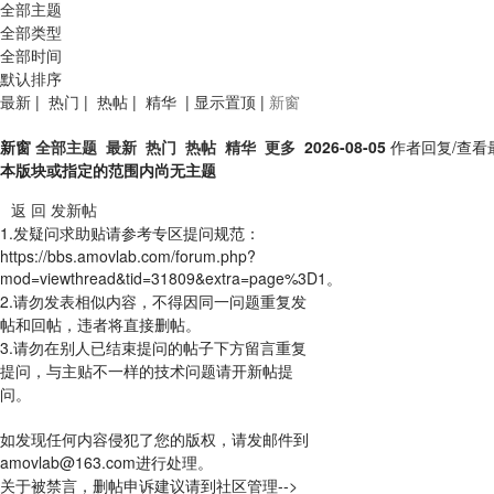
全部主题
全部类型
全部时间
默认排序
最新
|
热门
|
热帖
|
精华
|
显示置顶
|
新窗
新窗
全部主题
最新
热门
热帖
精华
更多
2026-08-05
作者
回复/查看
本版块或指定的范围内尚无主题
返 回
发新帖
1.发疑问求助贴请参考专区提问规范：
https://bbs.amovlab.com/forum.php?
mod=viewthread&tid=31809&extra=page%3D1。
2.请勿发表相似内容，不得因同一问题重复发
帖和回帖，违者将直接删帖。
3.请勿在别人已结束提问的帖子下方留言重复
提问，与主贴不一样的技术问题请开新帖提
问。
如发现任何内容侵犯了您的版权，请发邮件到
amovlab@163.com进行处理。
关于被禁言，删帖申诉建议请到社区管理-->