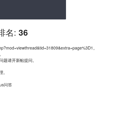
排名:
36
mod=viewthread&tid=31809&extra=page%3D1。
。
术问题请开新帖提问。
处理。
eus问答