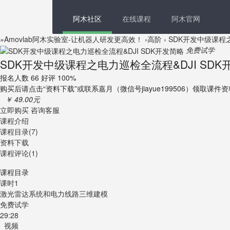
阿木社区
在线课程
阿木官网
»
Amovlab阿木实验室-让机器人研发更高效！
›
高阶
›
SDK开发中级课程之
免费试学
SDK开发中级课程之电力巡检全流程&DJI SDK
报名人数 66 好评 100%
购买后请点击“资料下载”或联系嘉月（微信号jiayue199506）领取课件
￥ 49.00元
立即购买
咨询客服
课程介绍
课程目录(7)
资料下载
课程评论(1)
课程目录
课时1
激光雷达系统和电力线路三维建模
免费试学
29:28
视频