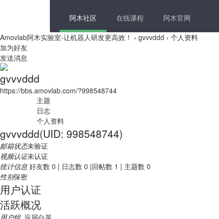
阿木社区
在线课程
阿木官网
Amovlab阿木实验室-让机器人研发更高效！
›
gvvvddd
›
个人资料
加为好友
发送消息
gvvvddd
https://bbs.amovlab.com/?998548744
主题
日志
个人资料
gvvvddd
(UID: 998548744)
邮箱状态
未验证
视频认证
未认证
统计信息
好友数 0
|
日志数 0
|
回帖数 1
|
主题数 0
性别
保密
用户认证
活跃概况
用户组
应届白菜