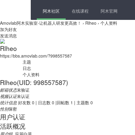
阿木社区
在线课程
阿木官网
Amovlab阿木实验室-让机器人研发更高效！
›
Rlheo
›
个人资料
加为好友
发送消息
Rlheo
https://bbs.amovlab.com/?998557587
主题
日志
个人资料
Rlheo
(UID: 998557587)
邮箱状态
未验证
视频认证
未认证
统计信息
好友数 0
|
日志数 0
|
回帖数 1
|
主题数 0
性别
保密
用户认证
活跃概况
用户组
应届白菜