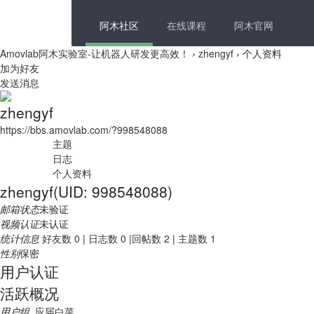
阿木社区
在线课程
阿木官网
Amovlab阿木实验室-让机器人研发更高效！
›
zhengyf
›
个人资料
加为好友
发送消息
zhengyf
https://bbs.amovlab.com/?998548088
主题
日志
个人资料
zhengyf
(UID: 998548088)
邮箱状态
未验证
视频认证
未认证
统计信息
好友数 0
|
日志数 0
|
回帖数 2
|
主题数 1
性别
保密
用户认证
活跃概况
用户组
应届白菜