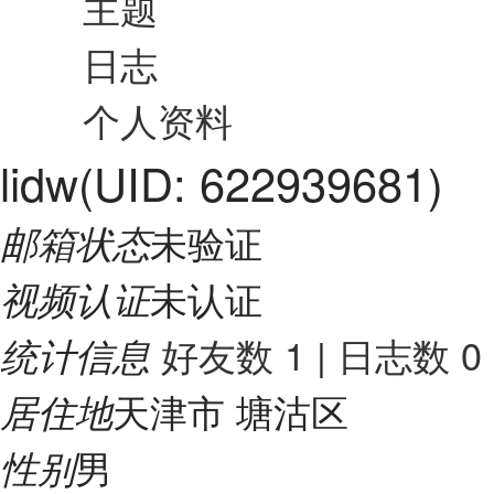
主题
日志
个人资料
lidw
(UID: 622939681)
未验证
邮箱状态
未认证
视频认证
好友数 1
|
日志数 0
统计信息
天津市 塘沽区
居住地
男
性别