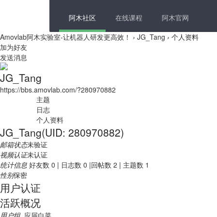
阿木社区
在线课程
阿木官网
Amovlab阿木实验室-让机器人研发更高效！
›
JG_Tang
›
个人资料
加为好友
发送消息
JG_Tang
https://bbs.amovlab.com/?280970882
主题
日志
个人资料
JG_Tang
(UID: 280970882)
邮箱状态
未验证
视频认证
未认证
统计信息
好友数 0
|
日志数 0
|
回帖数 2
|
主题数 1
性别
保密
用户认证
活跃概况
用户组
应届白菜