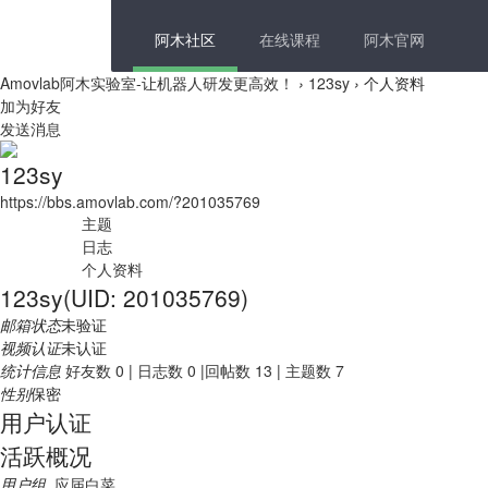
阿木社区
在线课程
阿木官网
Amovlab阿木实验室-让机器人研发更高效！
›
123sy
›
个人资料
加为好友
发送消息
123sy
https://bbs.amovlab.com/?201035769
主题
日志
个人资料
123sy
(UID: 201035769)
邮箱状态
未验证
视频认证
未认证
统计信息
好友数 0
|
日志数 0
|
回帖数 13
|
主题数 7
性别
保密
用户认证
活跃概况
用户组
应届白菜