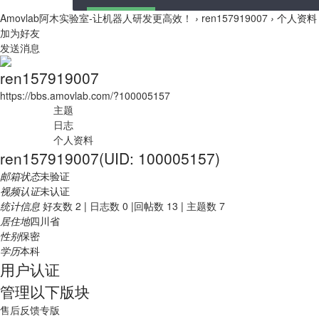
Amovlab阿木实验室-让机器人研发更高效！
›
ren157919007
›
个人资料
加为好友
发送消息
ren157919007
https://bbs.amovlab.com/?100005157
主题
日志
个人资料
ren157919007
(UID: 100005157)
邮箱状态
未验证
视频认证
未认证
统计信息
好友数 2
|
日志数 0
|
回帖数 13
|
主题数 7
居住地
四川省
性别
保密
学历
本科
用户认证
管理以下版块
售后反馈专版