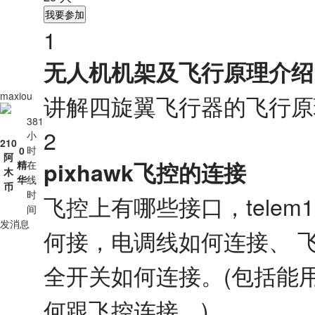
我要参加
1
无人机机架及飞行原理介绍
maxiou
讲解四旋翼飞行器的飞行原理，r
381
2
小
210
时
0
阿
pixhawk飞控的连接
精
在
木
华
线
币
时
飞控上有哪些接口，telem1
间
发消息
何接，电调线如何连接、 
全开关如何连接。(包括能
何跟飞控连接。)