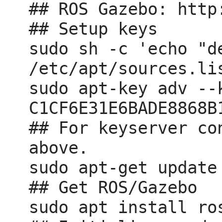
## ROS Gazebo: http
## Setup keys

sudo sh -c 'echo "d
/etc/apt/sources.li
sudo apt-key adv --
C1CF6E31E6BADE8868B
## For keyserver co
above.

sudo apt-get update

## Get ROS/Gazebo

sudo apt install ro