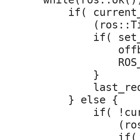
        if( current_state.mode != "OFFBOARD" &&

            (ros::Time::now() - last_request > ros::Duration(5.0))){

            if( set_mode_client.call(offb_set_mode) &&

                offb_set_mode.response.mode_sent){

                ROS_INFO("Offboard enabled");

            }

            last_request = ros::Time::now();

        } else {

            if( !current_state.armed &&

                (ros::Time::now() - last_request > ros::Duration(5.0))){

                if( arming_client.call(arm_cmd) &&
