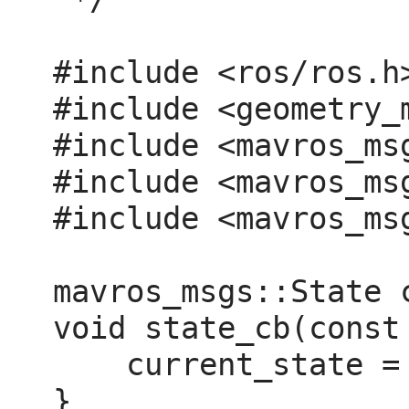
#include <ros/ros.h>
#include <geometry_m
#include <mavros_msg
#include <mavros_msg
#include <mavros_msg
mavros_msgs::State c
void state_cb(const
    current_state = *msg;

}
