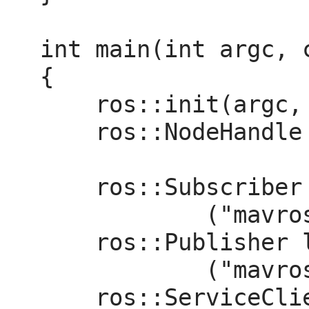
int main(int argc, c
{

    ros::init(argc, argv, "offb_node");

    ros::NodeHandle nh;

    ros::Subscriber state_sub = nh.subscribe<mavros_msgs::State>

            ("mavros/state", 10, state_cb);

    ros::Publisher local_pos_pub = nh.advertise<geometry_msgs::PoseStamped>

            ("mavros/setpoint_position/local", 10);

    ros::ServiceClient arming_client = nh.serviceClient<mavros_msgs::CommandBool>
