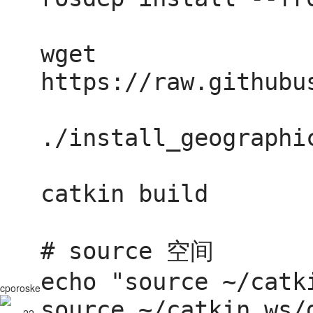
wget 
https://raw.githubu
./install_geographic
catkin build

# source 空间

echo "source ~/catk
cporoske
source ~/catkin_ws/