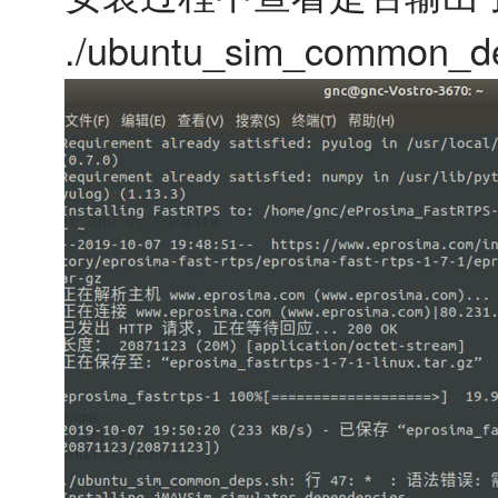
./ubuntu_sim_common