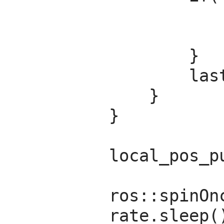
                    arm_cmd.response.success)
                    ROS_INFO("Vehicle armed")
                }

                last_request = ros::Time::now();

            }

        }

        local_pos_pub.publish(pose);

        ros::spinOnce();

        rate.sleep();
