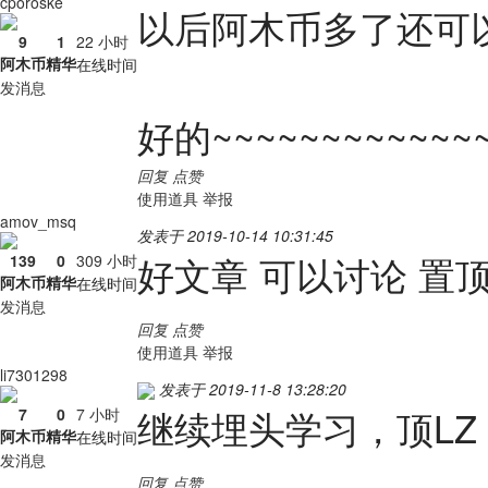
cporoske
以后阿木币多了还可
9
1
22 小时
阿木币
精华
在线时间
发消息
好的~~~~~~~~~~~~
回复
点赞
使用道具
举报
amov_msq
发表于 2019-10-14 10:31:45
好文章 可以讨论 置
139
0
309 小时
阿木币
精华
在线时间
发消息
回复
点赞
使用道具
举报
li7301298
发表于 2019-11-8 13:28:20
继续埋头学习，顶LZ
7
0
7 小时
阿木币
精华
在线时间
发消息
回复
点赞