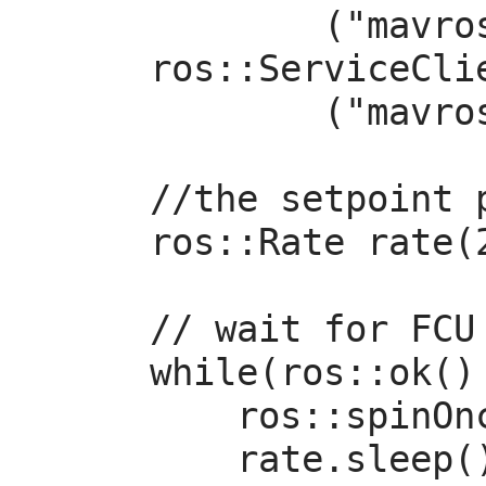
            ("mavros/cmd/arming");

    ros::ServiceClient set_mode_client = nh.serviceClient<mavros_msgs::SetMode>

            ("mavros/set_mode");

    //the setpoint publishing rate MUST be faster than 2Hz

    ros::Rate rate(20.0);

    // wait for FCU connection

    while(ros::ok() && !current_state.connected){

        ros::spinOnce();

        rate.sleep();
