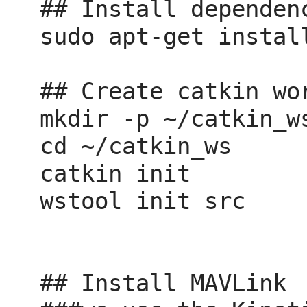
## Install dependenc
sudo apt-get instal
## Create catkin wor
mkdir -p ~/catkin_ws
cd ~/catkin_ws

catkin init

wstool init src

## Install MAVLink
