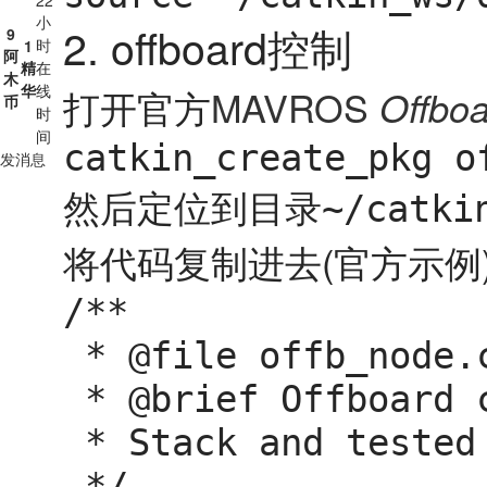
22
小
2. offboard控制
9
时
1
阿
精
在
木
华
线
打开官方
MAVROS
Offboa
币
时
间
catkin_create_pkg o
发消息
然后定位到目录
~/catki
将代码复制进去(官方示例)
/**

 * @file offb_node.cpp

 * @brief Offboard control example node, written with MAVROS version 0.19.x, PX4 Pro Flight

 * Stack and tested in Gazebo SITL

 */
