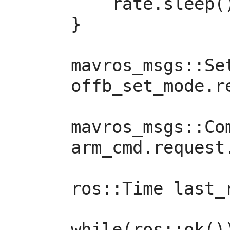
        rate.sleep();

    }

    mavros_msgs::SetMode offb_set_mode;

    offb_set_mode.request.custom_mode = "OFFBOARD";

    mavros_msgs::CommandBool arm_cmd;

    arm_cmd.request.value = true;

    ros::Time last_request = ros::Time::now();

    while(ros::ok()){
