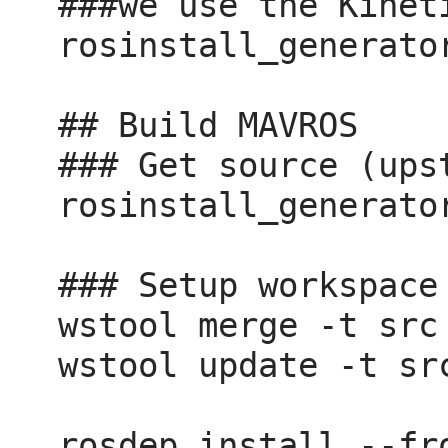
###we use the Kinet
rosinstall_generato
## Build MAVROS

### Get source (upst
rosinstall_generato
### Setup workspace 
wstool merge -t src
wstool update -t src
rosdep install --fr