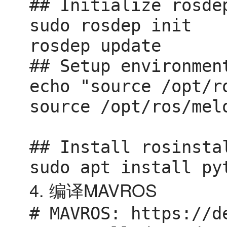
## Initialize rosdep
sudo rosdep init

rosdep update

## Setup environment
echo "source /opt/r
source /opt/ros/melo
## Install rosinsta
sudo apt install py
4. 编译MAVROS
# MAVROS: https://d