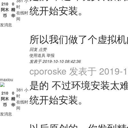
381 小
210
0
统开始安装。
时
阿木
精
在线时
币
华
间
发消息
所以我们做了个虚拟机
回复
点赞
使用道具
举报
发表于 2019-10-10 08:42:36
cporoske 发表于 2019-10
maxiou
是的 不过环境安装太
381 小
210
0
统开始安装。
时
阿木
精
在线时
币
华
间
发消息
以后原创的，你发到精