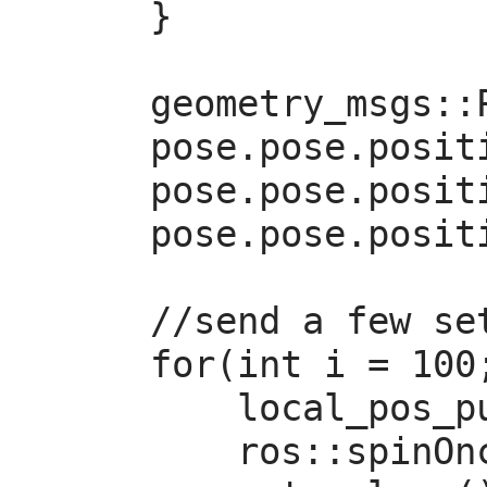
    }

    geometry_msgs::PoseStamped pose;

    pose.pose.position.x = 0;

    pose.pose.position.y = 0;

    pose.pose.position.z = 2;

    //send a few setpoints before starting

    for(int i = 100; ros::ok() && i > 0; --i){

        local_pos_pub.publish(pose);

        ros::spinOnce();
