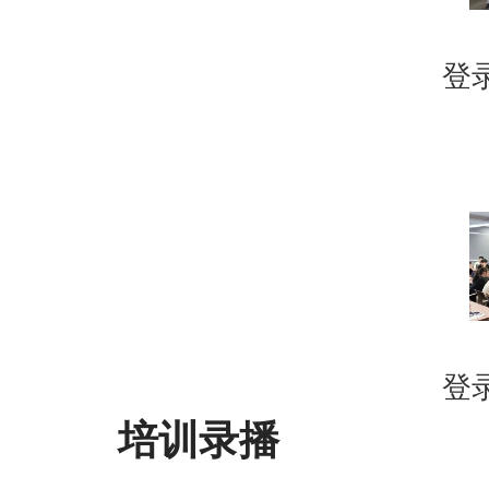
登
登
培
训录播