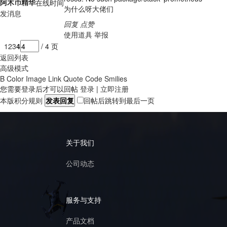
阿木币
精华
在线时间
为什么呀大佬们
发消息
回复
点赞
使用道具
举报
1
2
3
4
/ 4 页
返回列表
高级模式
B
Color
Image
Link
Quote
Code
Smilies
您需要登录后才可以回帖
登录
|
立即注册
本版积分规则
发表回复
回帖后跳转到最后一页
关于我们
公司动态
服务与支持
产品文档