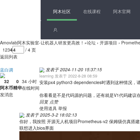
阿木社区
在线课程
阿木官网
Amovlab阿木实验室-让机器人研发更高效！
»
论坛
›
开源项目
›
Promet
1
2
3
4
/ 4 页
返回列表
发表于 2024-11-20 15:37:15
蓝白调
learning 发表于 2022-8-28 08:59
32
0
34 小时
安装px4 python3 dependencies时遇到这种情
阿木币
精华
在线时间
发消息
你看看是不是代码源的问题，还有就是V1代码建议在ubunt
回复
点赞
使用道具
举报
发表于 2025-3-2 18:02:13
你好，我按照 开源无人机项目Prometheus-v2 保姆级仿
联想进入bios界面