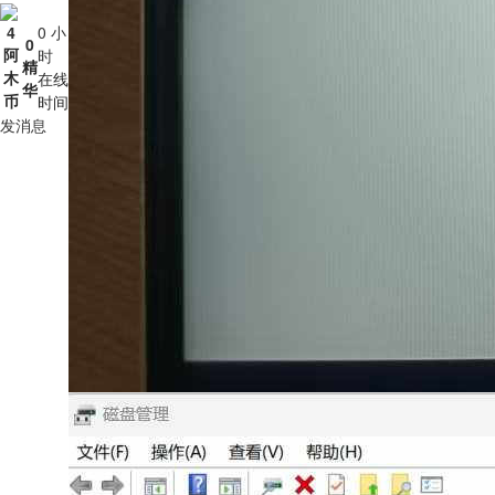
4
0 小
0
阿
时
精
木
在线
华
币
时间
发消息