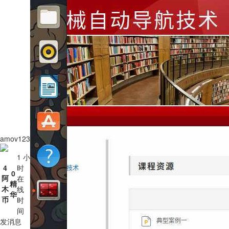
amov123
1 小
4
时
0
阿
在
精
木
线
华
币
时
间
发消息