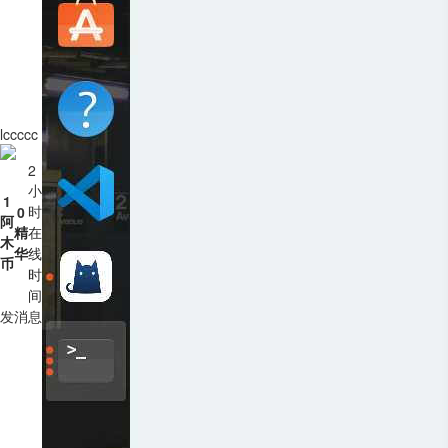
lccccc
2
小
1
时
0
阿
精
在
木
华
线
币
时
间
发消息