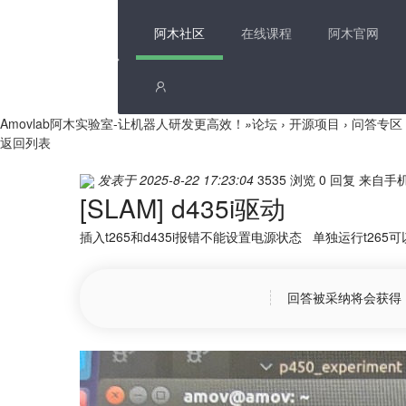
阿木社区
在线课程
阿木官网
Amovlab阿木实验室-让机器人研发更高效！
»
论坛
›
开源项目
›
问答专区
返回列表
发表于 2025-8-22 17:23:04
3535 浏览
0 回复
来自手
[SLAM]
d435i驱动
插入t265和d435i报错不能设置电源状态 单独运行t265可
回答被采纳将会获得