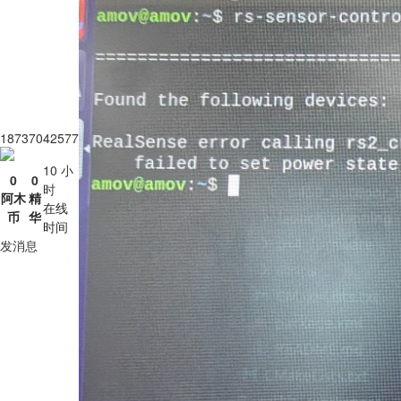
18737042577
10 小
0
0
时
阿木
精
在线
币
华
时间
发消息