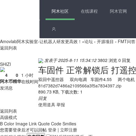
阿木社区
在线课程
阿木官网
Amovlab阿木实验室-让机器人研发更高效！
»
论坛
›
开源项目
›
FMT问答
返回列表
发表于 2025-8-11 15:34:12
3802 浏览
0 回复
SHIZI
车固件 正常解锁后 打遥
4
0
1 小时
双回中遥控器 双向电调 车固件4.55 两个电机
阿木币
精华
在线时间
81d7382d7486a2109566a3f5a7834397.zip
发消息
890.73 KB, 下载次数: 1
回复
使用道具
举报
返回列表
高级模式
B
Color
Image
Link
Quote
Code
Smilies
您需要登录后才可以回帖
登录
|
立即注册