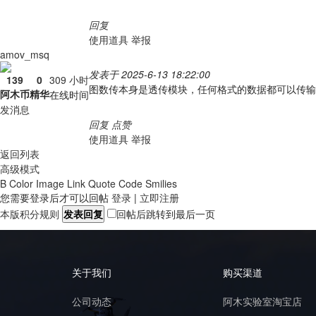
回复
使用道具
举报
amov_msq
发表于 2025-6-13 18:22:00
139
0
309 小时
图数传本身是透传模块，任何格式的数据都可以传输，
阿木币
精华
在线时间
发消息
回复
点赞
使用道具
举报
返回列表
高级模式
B
Color
Image
Link
Quote
Code
Smilies
您需要登录后才可以回帖
登录
|
立即注册
本版积分规则
发表回复
回帖后跳转到最后一页
关于我们
购买渠道
公司动态
阿木实验室淘宝店