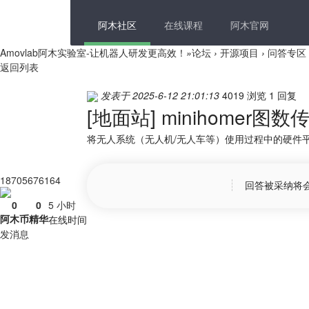
阿木社区
在线课程
阿木官网
Amovlab阿木实验室-让机器人研发更高效！
»
论坛
›
开源项目
›
问答专区
返回列表
发表于 2025-6-12 21:01:13
4019 浏览
1 回复
[地面站]
minihomer
将无人系统（无人机/无人车等）使用过程中的硬件
18705676164
回答被采纳将
0
0
5 小时
阿木币
精华
在线时间
发消息