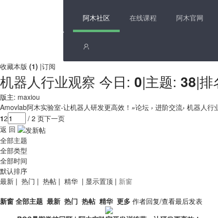
阿木社区
在线课程
阿木官网
收藏本版
(
1
)
|
订阅
机器人行业观察
今日:
0
|
主题:
38
|
排
版主:
maxiou
Amovlab阿木实验室-让机器人研发更高效！
»
论坛
›
进阶交流
›
机器人行
1
2
/ 2 页
下一页
返 回
全部主题
全部类型
全部时间
默认排序
最新
|
热门
|
热帖
|
精华
|
显示置顶
|
新窗
新窗
全部主题
最新
热门
热帖
精华
更多
作者
回复/查看
最后发表