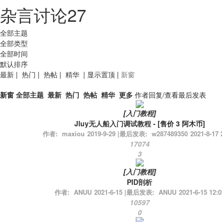
杂言讨论
27
全部主题
全部类型
全部时间
默认排序
最新
|
热门
|
热帖
|
精华
|
显示置顶
|
新窗
新窗
全部主题
最新
热门
热帖
精华
更多
作者
回复/查看
最后发表
[
入门教程
]
Jluy无人船入门调试教程
- [售价
3
阿木币]
作者:
maxiou
2019-9-29
|
最后发表:
w287489350
2021-8-17 
17074
3
[
入门教程
]
PID剖析
作者:
ANUU
2021-6-15
|
最后发表:
ANUU
2021-6-15 12:0
10597
0