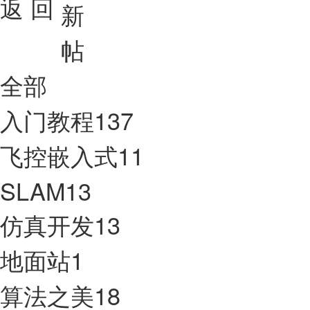
返 回
全部
入门教程
137
飞控嵌入式
11
SLAM
13
仿真开发
13
地面站
1
算法之美
18