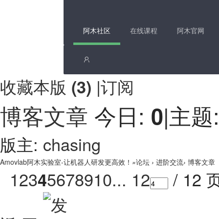
阿木社区
在线课程
阿木官网
收藏本版
|
订阅
(
3
)
博客文章
今日:
|
主题
0
版主:
chasing
Amovlab阿木实验室-让机器人研发更高效！
»
论坛
›
进阶交流
›
博客文章
1
2
3
5
6
7
8
9
10
... 12
/ 12 
4