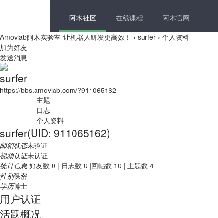
阿木社区
在线课程
阿木官网
Amovlab阿木实验室-让机器人研发更高效！
›
surfer
›
个人资料
加为好友
发送消息
surfer
https://bbs.amovlab.com/?911065162
主题
日志
个人资料
surfer
(UID: 911065162)
邮箱状态
未验证
视频认证
未认证
统计信息
好友数 0
|
日志数 0
|
回帖数 10
|
主题数 4
性别
保密
学历
博士
用户认证
活跃概况