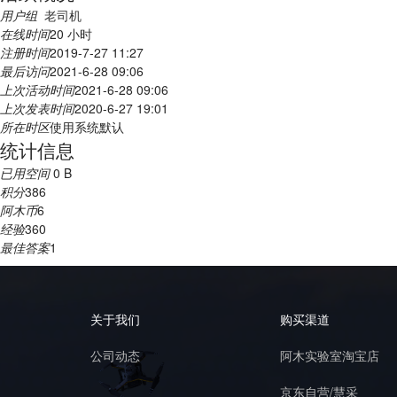
用户组
老司机
在线时间
20 小时
注册时间
2019-7-27 11:27
最后访问
2021-6-28 09:06
上次活动时间
2021-6-28 09:06
上次发表时间
2020-6-27 19:01
所在时区
使用系统默认
统计信息
已用空间
0 B
积分
386
阿木币
6
经验
360
最佳答案
1
关于我们
购买渠道
公司动态
阿木实验室淘宝店
京东自营/慧采