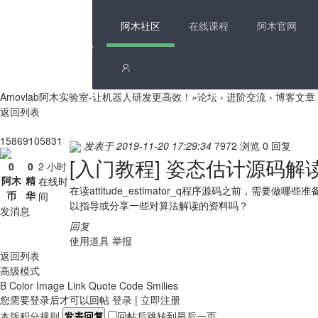
阿木社区
在线课程
阿木官网
Amovlab阿木实验室-让机器人研发更高效！
»
论坛
›
进阶交流
›
博客文章
返回列表
15869105831
发表于 2019-11-20 17:29:34
7972 浏览
0 回复
[入门教程]
姿态估计源码解
0
0
2 小时
阿木
精
在线时
在读attitude_estimator_q程序源码之前，需要做哪
币
华
间
以指导或分享一些对算法解读的资料吗？
发消息
回复
使用道具
举报
返回列表
高级模式
B
Color
Image
Link
Quote
Code
Smilies
您需要登录后才可以回帖
登录
|
立即注册
本版积分规则
发表回复
回帖后跳转到最后一页