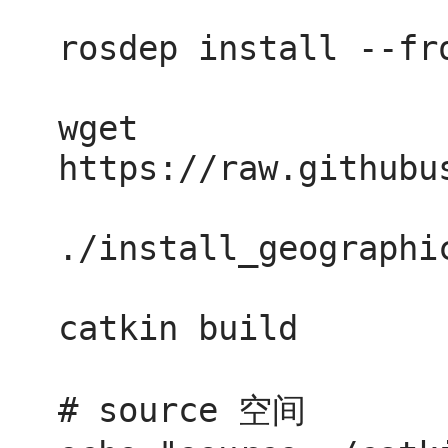
rosdep install --fr
wget 
https://raw.githubu
./install_geographic
catkin build

# source 空间
