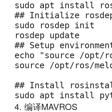
sudo apt install ro
## Initialize rosdep
sudo rosdep init

rosdep update

## Setup environment
echo "source /opt/r
source /opt/ros/melo
## Install rosinsta
sudo apt install py
4. 编译MAVROS