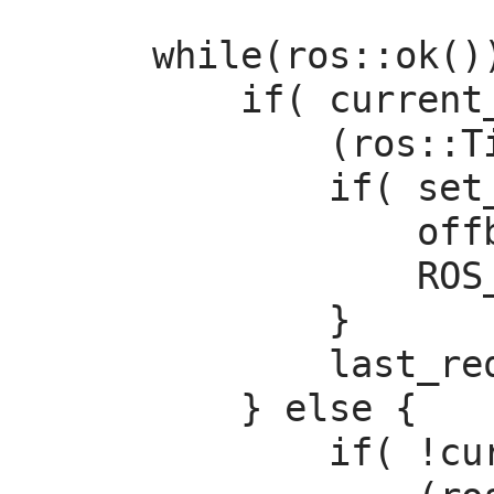
    while(ros::ok()){

        if( current_state.mode != "OFFBOARD" &&

            (ros::Time::now() - last_request > ros::Duration(5.0))){

            if( set_mode_client.call(offb_set_mode) &&

                offb_set_mode.response.mode_sent){

                ROS_INFO("Offboard enabled");

            }

            last_request = ros::Time::now();

        } else {

            if( !current_state.armed &&
