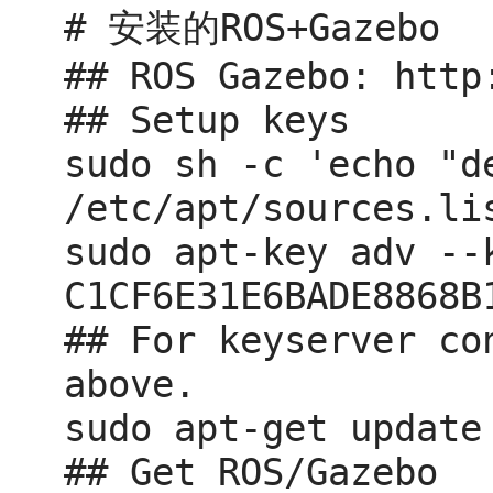
# 安装的ROS+Gazebo

## ROS Gazebo: http
## Setup keys

sudo sh -c 'echo "d
/etc/apt/sources.li
sudo apt-key adv --
C1CF6E31E6BADE8868B
## For keyserver co
above.

sudo apt-get update

## Get ROS/Gazebo
