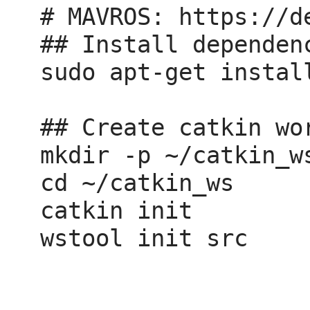
# MAVROS: https://d
## Install dependenc
sudo apt-get instal
## Create catkin wor
mkdir -p ~/catkin_ws
cd ~/catkin_ws

catkin init

wstool init src
