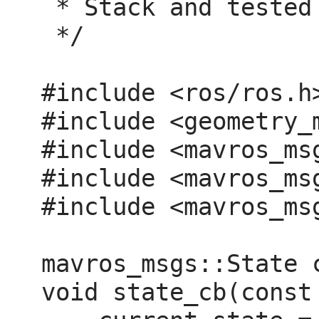
 * Stack and tested in Gazebo SITL

 */

#include <ros/ros.h>
#include <geometry_m
#include <mavros_msg
#include <mavros_msg
#include <mavros_msg
mavros_msgs::State c
void state_cb(const