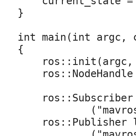
    current_state = *msg;

}

int main(int argc, c
{

    ros::init(argc, argv, "offb_node");

    ros::NodeHandle nh;

    ros::Subscriber state_sub = nh.subscribe<mavros_msgs::State>

            ("mavros/state", 10, state_cb);

    ros::Publisher local_pos_pub = nh.advertise<geometry_msgs::PoseStamped>

            ("mavros/setpoint_position/local", 10);
