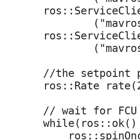
    ros::ServiceClient arming_client = nh.serviceClient<mavros_msgs::CommandBool>

            ("mavros/cmd/arming");

    ros::ServiceClient set_mode_client = nh.serviceClient<mavros_msgs::SetMode>

            ("mavros/set_mode");

    //the setpoint publishing rate MUST be faster than 2Hz

    ros::Rate rate(20.0);

    // wait for FCU connection

    while(ros::ok() && !current_state.connected){

        ros::spinOnce();
