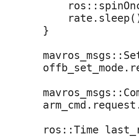
        ros::spinOnce();

        rate.sleep();

    }

    mavros_msgs::SetMode offb_set_mode;

    offb_set_mode.request.custom_mode = "OFFBOARD";

    mavros_msgs::CommandBool arm_cmd;

    arm_cmd.request.value = true;

    ros::Time last_request = ros::Time::now();
