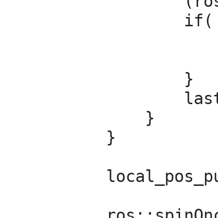
                (ros::Time::now() - last_request > ros::Duration(5.0))){

                if( arming_client.call(arm_cmd) &&

                    arm_cmd.response.success)
                    ROS_INFO("Vehicle armed")
                }

                last_request = ros::Time::now();

            }

        }

        local_pos_pub.publish(pose);

        ros::spinOnce();
