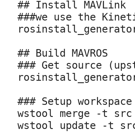
## Install MAVLink

###we use the Kinet
rosinstall_generato
## Build MAVROS

### Get source (upst
rosinstall_generato
### Setup workspace 
wstool merge -t src
wstool update -t src