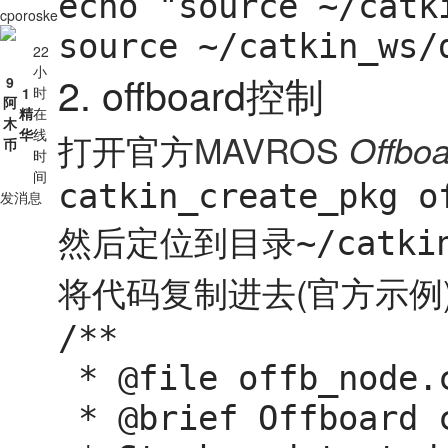
echo "source ~/catk
cporoske
source ~/catkin_ws/
22
小
2. offboard控制
9
时
1
阿
精
在
木
华
线
打开官方
MAVROS
Offboa
币
时
间
catkin_create_pkg o
发消息
然后定位到目录
~/catki
将代码复制进去(官方示例)
/**

 * @file offb_node.cpp

 * @brief Offboard control example node, written with MAVROS version 0.19.x, PX4 Pro Flight
