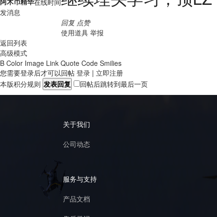
阿木币
精华
在线时间
发消息
回复
点赞
使用道具
举报
返回列表
高级模式
B
Color
Image
Link
Quote
Code
Smilies
您需要登录后才可以回帖
登录
|
立即注册
本版积分规则
发表回复
回帖后跳转到最后一页
关于我们
公司动态
服务与支持
产品文档