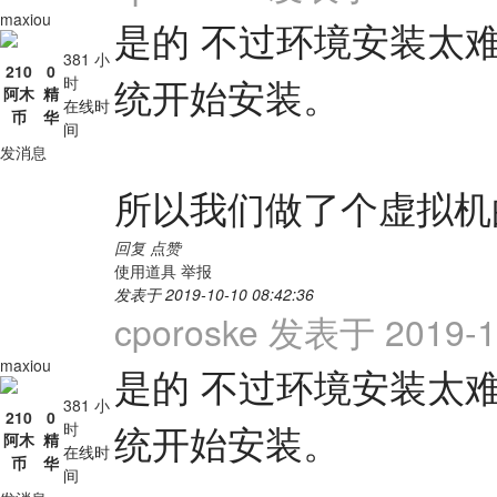
maxiou
是的 不过环境安装太
381 小
210
0
统开始安装。
时
阿木
精
在线时
币
华
间
发消息
所以我们做了个虚拟机
回复
点赞
使用道具
举报
发表于 2019-10-10 08:42:36
cporoske 发表于 2019-10
maxiou
是的 不过环境安装太
381 小
210
0
统开始安装。
时
阿木
精
在线时
币
华
间