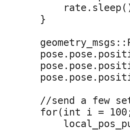
        rate.sleep();

    }

    geometry_msgs::PoseStamped pose;

    pose.pose.position.x = 0;

    pose.pose.position.y = 0;

    pose.pose.position.z = 2;

    //send a few setpoints before starting

    for(int i = 100; ros::ok() && i > 0; --i){

        local_pos_pub.publish(pose);
