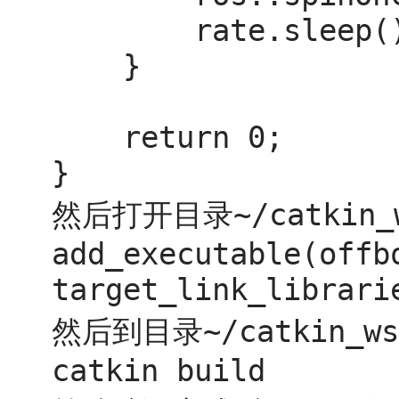
        rate.sleep();

    }

    return 0;

}
然后打开目录
~/catkin_
add_executable(offb
target_link_librari
然后到目录
~/catkin_ws
catkin build