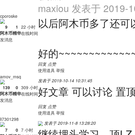
maxiou 发表于 2019-10
cporoske
以后阿木币多了还可
9
1
22 小时
阿木币
精华
在线时间
发消息
好的~~~~~~~~~~~~
回复
点赞
使用道具
举报
amov_msq
发表于 2019-10-14 10:31:45
好文章 可以讨论 置
139
0
309 小时
阿木币
精华
在线时间
发消息
回复
点赞
使用道具
举报
li7301298
发表于 2019-11-8 13:28:20
继续埋头学习，顶LZ
7
0
7 小时