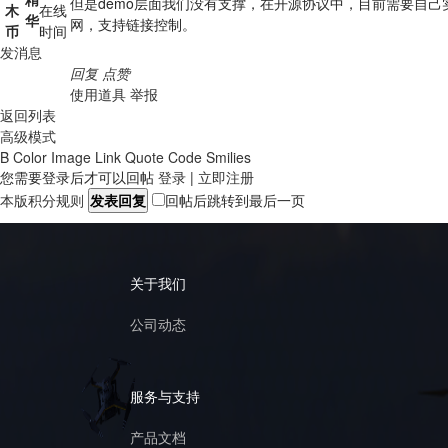
但是demo层面我们没有支撑，在开源协议中，目前需要自己实验
木
在线
华
网，支持链接控制。
币
时间
发消息
回复
点赞
使用道具
举报
返回列表
高级模式
B
Color
Image
Link
Quote
Code
Smilies
您需要登录后才可以回帖
登录
|
立即注册
本版积分规则
发表回复
回帖后跳转到最后一页
关于我们
公司动态
服务与支持
产品文档