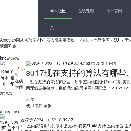
阿木社区
在线课程
阿木官网
Amovlab阿木实验室-让机器人研发更高效！
»
论坛
›
产品专区
›
SU17 
返回列表
knowknow
发表于 2024-11-13 09:25:43
5312 浏览
1 回复
15 小
su17现在支持的算法有哪些、
1980
0
时
阿木
精
在线
1.现在支持的算法有哪些，如果室内纯图像和imu可以实现定点
币
华
时间
网无线连接控制，目前我们的局域网ip网段是192.168.123.
发消息
回复
使用道具
举报
amov_msq
发表于 2024-11-19 16:36:37
139
309
0
1：室内的话目前的版本是支持: 视觉SLAM支持 室内定位 室内指
阿
小时
精