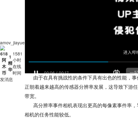
amov_jiayue
618
1581
1
阿
小时
精
木
在线
华
币
时间
由于在具有挑战性的条件下具有出色的性能，事
发消息
正朝着越来越高的传感器分辨率发展，这导致下游任
带宽。
高分辨率事件相机表现出更高的每像素事件率，
相机的任务性能较低。