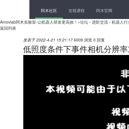
阿木社区
在线课程
阿木官网
Amovlab阿木实验室-让机器人研发更高效！
»
论坛
›
进阶交流
›
机器人行
返回列表
发表于 2022-4-21 15:21:17
6009 浏览
0 回复
低照度条件下事件相机分辨率