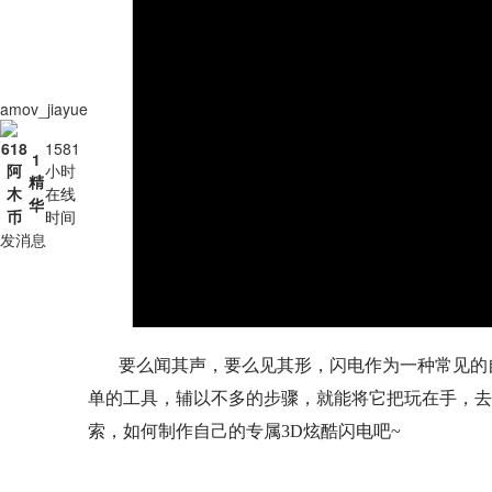
amov_jiayue
618
1581
1
阿
小时
精
木
在线
华
币
时间
发消息
要么闻其声，要么见其形，闪电作为一种常见的
单的工具，辅以不多的步骤，就能将它把玩在手，去
索，如何制作自己的专属3D炫酷闪电吧~