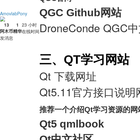
QGC Github网站
AmovlabPony
DroneConde QG
13
1
23 小时
阿木币
精华
在线时间
发消息
三、QT学习网站
Qt 下载网址
Qt5.11官方接口说
推荐一个介绍Qt学习资源的网
Qt5 qmlbook
Qt中文社区