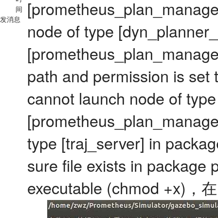
[prometheus_plan_manage/
间
发消息
node of type [dyn_planner
[prometheus_plan_manage].
path and permission is se
cannot launch node of type
[prometheus_plan_manage/t
type [traj_server] in pac
sure file exists in package 
executable (chmod +x