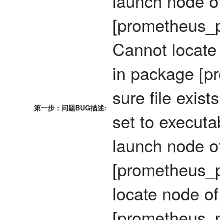
launch node o
[prometheus_
Cannot locate
in package [
sure file exis
第一步：问题BUG描述:
set to execut
launch node o
[prometheus_p
locate node of
[prometheus_p