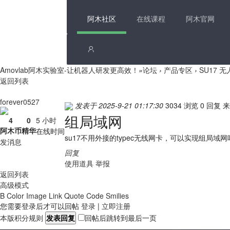
阿木社区
在线课程
阿木官网
Amovlab阿木实验室-让机器人研发更高效！
»
论坛
›
产品专区
›
SU17 
返回列表
forever0527
发表于 2025-9-21 01:17:30
3034 浏览
0 回复
来
组局域网
4
0
5 小时
阿木币
精华
在线时间
su17不用外接的typec无线网卡，可以实现组局域网
发消息
回复
使用道具
举报
返回列表
高级模式
B
Color
Image
Link
Quote
Code
Smilies
您需要登录后才可以回帖
登录
|
立即注册
本版积分规则
发表回复
回帖后跳转到最后一页