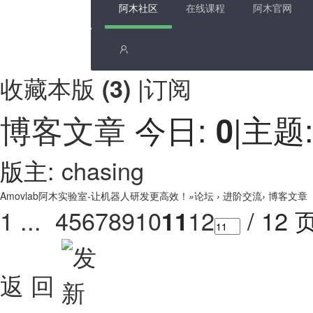
阿木社区
在线课程
阿木官网
收藏本版
|
订阅
(
3
)
博客文章
今日:
|
主题
0
版主:
chasing
Amovlab阿木实验室-让机器人研发更高效！
»
论坛
›
进阶交流
›
博客文章
1 ...
4
5
6
7
8
9
10
12
/ 12 
11
返 回