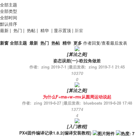
全部主题
全部类型
全部时间
默认排序
最新
|
热门
|
热帖
|
精华
|
显示置顶
|
新窗
新窗
全部主题
最新
热门
热帖
精华
更多
作者
回复/查看
最后发表
[
算法之美
]
姿态误差(一)-欧拉角做差
作者:
zing
2019-7-1
|
最后发表:
zing
2019-7-1 21:45
10370
0
[
算法之美
]
为什么F=ma+w×mv从圆周运动说起
作者:
zing
2019-6-27
|
最后发表:
blueboats
2019-6-28 17:48
13774
4
[
入门教程
]
PX4固件编译记录1.8.2(编译安装教程)