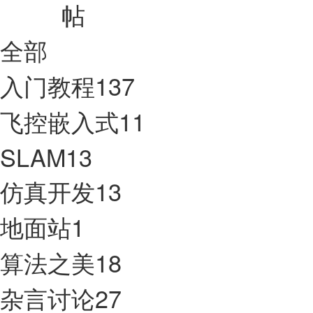
全部
入门教程
137
飞控嵌入式
11
SLAM
13
仿真开发
13
地面站
1
算法之美
18
杂言讨论
27