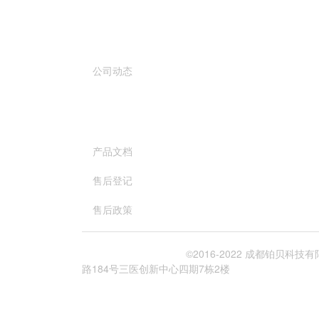
关于我们
公司动态
服务与支持
产品文档
售后登记
售后政策
蜀ICP备19037229号-1
©2016-2022 成都铂贝科技
路184号三医创新中心四期7栋2楼