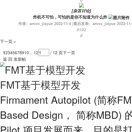
[
杂言讨论
]
炸机不可怕，可怕的是你不知道为什么炸
作者:
amov_jiayue
2022-11-4
|
最后发表:
amov_jiayue
2022-11-
9102
0
下一页 »
1
2
3
4
5
6
7
8
9
10
... 12
/ 12 页
下一页
返 回
发新帖
FMT基于模型开发
Firmament Autopilot (
Based Design， 简称MBD
Pilot 项目发展而来，目