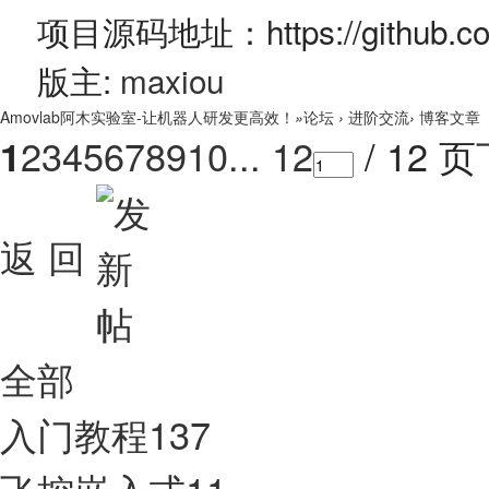
项目源码地址：https://github.com
版主:
maxiou
Amovlab阿木实验室-让机器人研发更高效！
»
论坛
›
进阶交流
›
博客文章
2
3
4
5
6
7
8
9
10
... 12
/ 12 页
1
返 回
全部
入门教程
137