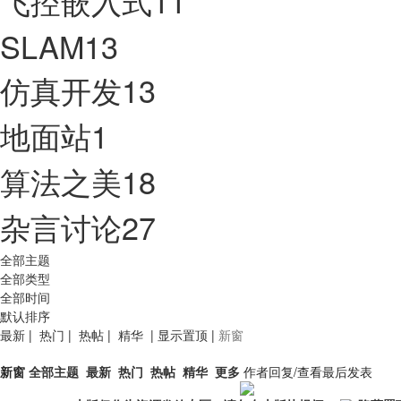
飞控嵌入式
11
SLAM
13
仿真开发
13
地面站
1
算法之美
18
杂言讨论
27
全部主题
全部类型
全部时间
默认排序
最新
|
热门
|
热帖
|
精华
|
显示置顶
|
新窗
新窗
全部主题
最新
热门
热帖
精华
更多
作者
回复/查看
最后发表