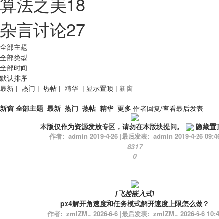
算法之美
18
杂言讨论
27
全部主题
全部类型
全部时间
默认排序
最新
|
热门
|
热帖
|
精华
|
显示置顶
|
新窗
新窗
全部主题
最新
热门
热帖
精华
更多
作者
回复/查看
最后发表
本版仅作为资源发放专区，请勿在本版块提问。
隐藏置
作者:
admin
2019-4-26
|
最后发表:
admin
2019-4-26 09:4
8317
0
[
飞控嵌入式
]
px4解开角速度和任务模式解开速度上限怎么做？
作者:
zmlZML
2026-6-6
|
最后发表:
zmlZML
2026-6-6 10: