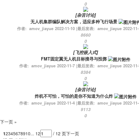
0
[
杂言讨论
]
无人机集群编队解决方案，适应多种飞行场景
作者:
amov_jiayue
2022-11-10
|
最后发表:
amov_jiayue
2022-11-
8660
0
[
飞控嵌入式
]
FMT固定翼无人机目标搜寻与投掷
作者:
amov_jiayue
2022-11-7
|
最后发表:
amov_jiayue
2022-11-
8384
0
[
杂言讨论
]
炸机不可怕，可怕的是你不知道为什么炸
作者:
amov_jiayue
2022-11-4
|
最后发表:
amov_jiayue
2022-11-
9113
0
下一页 »
1
2
3
4
5
6
7
8
9
10
... 12
/ 12 页
下一页