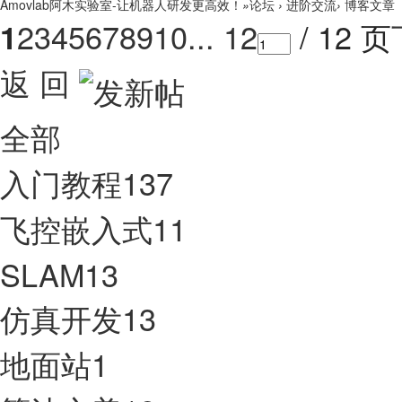
Amovlab阿木实验室-让机器人研发更高效！
»
论坛
›
进阶交流
›
博客文章
2
3
4
5
6
7
8
9
10
... 12
/ 12 页
1
返 回
全部
入门教程
137
飞控嵌入式
11
SLAM
13
仿真开发
13
地面站
1