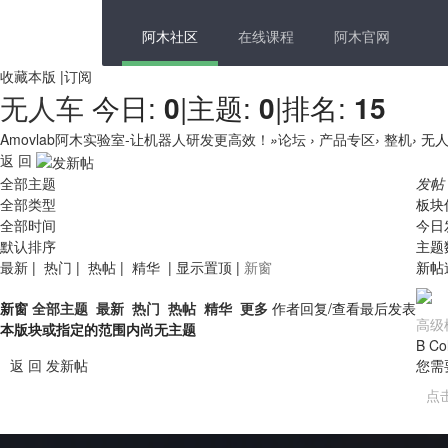
阿木社区
在线课程
阿木官网
收藏本版
|
订阅
无人车
今日:
0
|
主题:
0
|
排名:
15
Amovlab阿木实验室-让机器人研发更高效！
»
论坛
›
产品专区
›
整机
›
无人
返 回
全部主题
发帖
全部类型
板块
全部时间
今日
默认排序
主题
最新
|
热门
|
热帖
|
精华
|
显示置顶
|
新窗
新帖
新窗
全部主题
最新
热门
热帖
精华
更多
作者
回复/查看
最后发表
高级
本版块或指定的范围内尚无主题
B
Co
返 回
发新帖
您需