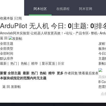
阿木社区
在线课程
阿木官网
收藏本版
|
订阅
ArduPilot 无人机
今日:
0
|
主题:
0
|
排
Amovlab阿木实验室-让机器人研发更高效！
»
论坛
›
产品专区
›
整机
›
Ard
返 回
全部主题
发帖
全部类型
板块
全部时间
今日
默认排序
主题
最新
|
热门
|
热帖
|
精华
|
显示置顶
|
新窗
新帖
新窗
全部主题
最新
热门
热帖
精华
更多
作者
回复/查看
最后发表
高级
本版块或指定的范围内尚无主题
B
Co
返 回
发新帖
您需