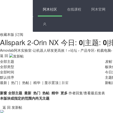
阿木社区
在线课程
阿木官网
收藏本版
|
订阅
Allspark 2-Orin NX
今日:
0
|
主题:
0
|
Amovlab阿木实验室-让机器人研发更高效！
»
论坛
›
产品专区
›
机载电脑
›
返 回
全部主题
发帖
全部类型
板块
全部时间
今日
默认排序
主题
最新
|
热门
|
热帖
|
精华
|
显示置顶
|
新窗
新帖
新窗
全部主题
最新
热门
热帖
精华
更多
作者
回复/查看
最后发表
本版块或指定的范围内尚无主题
返 回
发新帖